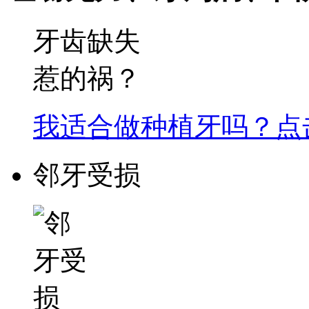
牙齿缺失
惹的祸？
我适合做种植牙吗？点
邻牙受损